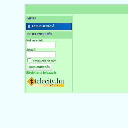
MENÜ
Adminisztráció
BEJELENTKEZÉS
Felhasználó
Jelszó
Emlékezzen rám
Elfelejtette jelszavát