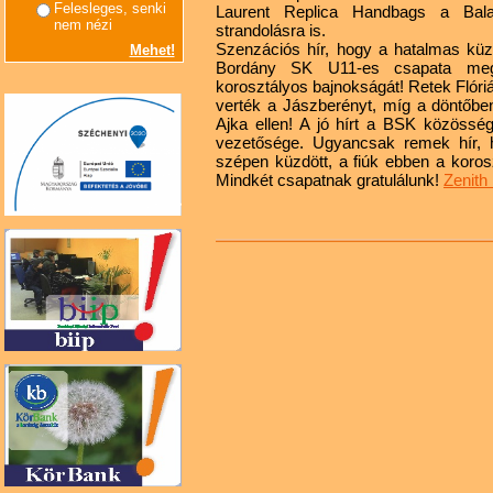
Felesleges, senki
Laurent Replica Handbags a Bala
nem nézi
strandolásra is.
Szenzációs hír, hogy a hatalmas kü
Mehet!
Bordány SK U11-es csapata meg
korosztályos bajnokságát! Retek Flóriá
verték a Jászberényt, míg a döntőbe
Ajka ellen! A jó hírt a BSK közösség
vezetősége. Ugyancsak remek hír,
szépen küzdött, a fiúk ebben a koros
Mindkét csapatnak gratulálunk!
Zenith