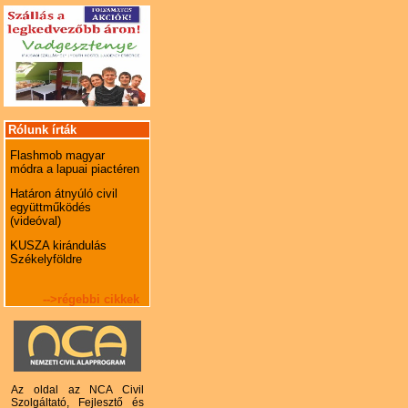
Rólunk írták
Flashmob magyar
módra a lapuai piactéren
Határon átnyúló civil
együttműködés
(videóval)
KUSZA kirándulás
Székelyföldre
-->régebbi cikkek
Az oldal az NCA Civil
Szolgáltató, Fejlesztő és