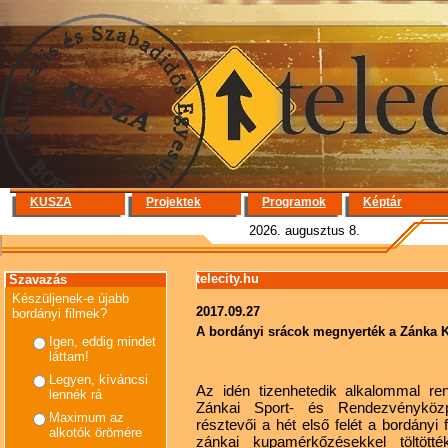
KUSZA
Projektek
Programok
Képtár
2026. augusztus 8.
telecity.hu
Szavazás
Készüljenek-e újabb
2017.09.27
bordányi filmek?
A bordányi srácok megnyerték a Zánka 
Igen, eddig mindet
láttam!
Legyen, kíváncsi
Az idén tizenhetedik alkalommal 
lennék rá
Zánkai Sport- és Rendezvényközp
Maximum az
résztevői a hét első felét a bordányi
alkotók örömére
zánkai kupamérkőzésekkel töltött