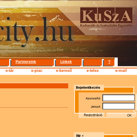
Partnereink
Linkek
?
e-tár
e-piac
e-kereső
e-telex
e-mail