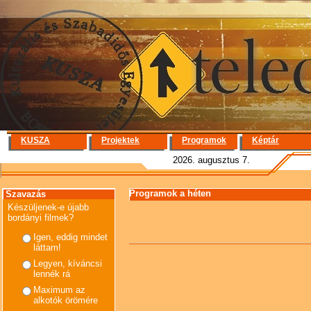
KUSZA
Projektek
Programok
Képtár
2026. augusztus 7.
Programok a héten
Szavazás
Készüljenek-e újabb
bordányi filmek?
Igen, eddig mindet
láttam!
Legyen, kíváncsi
lennék rá
Maximum az
alkotók örömére