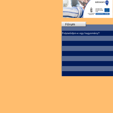
Folytatódjon-e egy hagyomány?