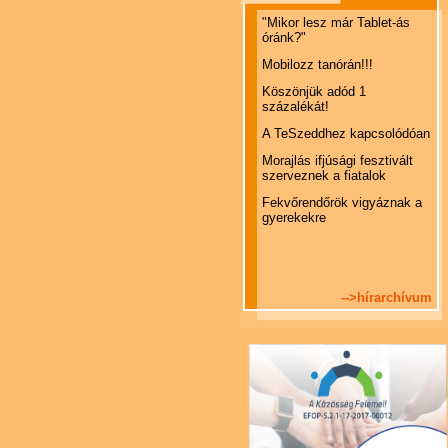
"Mikor lesz már Tablet-ás
óránk?"
Mobilozz tanórán!!!
Köszönjük adód 1
százalékát!
A TeSzeddhez kapcsolódóan
Morajlás ifjúsági fesztivált
szerveznek a fiatalok
Fekvőrendőrök vigyáznak a
gyerekekre
-->hírarchívum