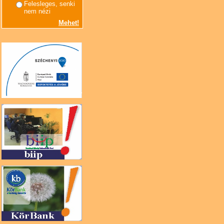
Felesleges, senki
nem nézi
Mehet!