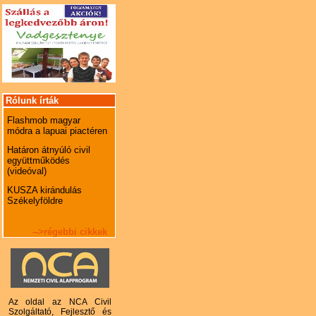
Rólunk írták
Flashmob magyar
módra a lapuai piactéren
Határon átnyúló civil
együttműködés
(videóval)
KUSZA kirándulás
Székelyföldre
-->régebbi cikkek
Az oldal az NCA Civil
Szolgáltató, Fejlesztő és