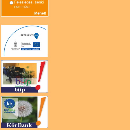
Felesleges, senki
nem nézi
Mehet!