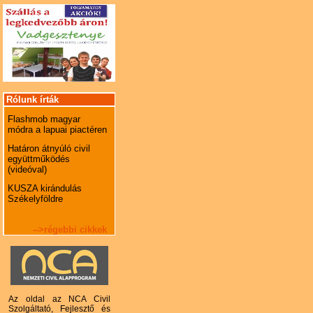
Rólunk írták
Flashmob magyar
módra a lapuai piactéren
Határon átnyúló civil
együttműködés
(videóval)
KUSZA kirándulás
Székelyföldre
-->régebbi cikkek
Az oldal az NCA Civil
Szolgáltató, Fejlesztő és