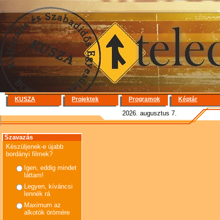
KUSZA
Projektek
Programok
Képtár
2026. augusztus 7.
Szavazás
Készüljenek-e újabb
bordányi filmek?
Igen, eddig mindet
láttam!
Legyen, kíváncsi
lennék rá
Maximum az
alkotók örömére