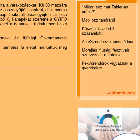
últa a várakozásokat. Kb 30 mázsára
"Mikor lesz már Tablet-ás
t z összegyűjtött papírral, de a pontos
óránk?"
pírt sikerült összegyűjteni az őszi
egből új kanapékat szeretne a GYIFÖ
Mobilozz tanórán!!!
tv-vel a tv-sarok - tudtuk meg Lajkó
Köszönjük adód 1
százalékát!
rmek- és Ifjúsági Önkormányzat
A TeSzeddhez kapcsolódóan
04 termetes fa életét mentettük meg
Morajlás ifjúsági fesztivált
szerveznek a fiatalok
Fekvőrendőrök vigyáznak a
gyerekekre
-->hírarchívum