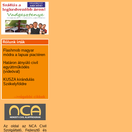
Rólunk írták
Flashmob magyar
módra a lapuai piactéren
Határon átnyúló civil
együttműködés
(videóval)
KUSZA kirándulás
Székelyföldre
-->régebbi cikkek
Az oldal az NCA Civil
Szolgáltató, Fejlesztő és