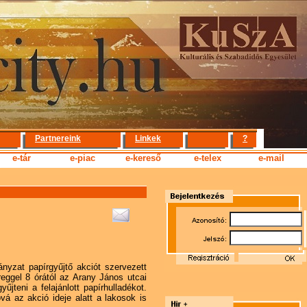
Partnereink
Linkek
?
e-tár
e-piac
e-kereső
e-telex
e-mail
yzat papírgyűjtő akciót szervezett
eggel 8 órától az Arany János utcai
gyűjteni a felajánlott papírhulladékot.
vá az akció ideje alatt a lakosok is