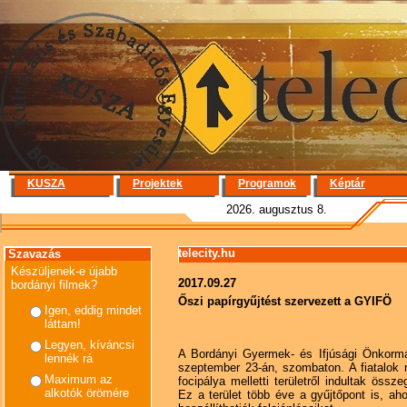
KUSZA
Projektek
Programok
Képtár
2026. augusztus 8.
telecity.hu
Szavazás
Készüljenek-e újabb
2017.09.27
bordányi filmek?
Őszi papírgyűjtést szervezett a GYIFÖ
Igen, eddig mindet
láttam!
Legyen, kíváncsi
A Bordányi Gyermek- és Ifjúsági Önkormán
lennék rá
szeptember 23-án, szombaton. A fiatalok r
Maximum az
focipálya melletti területről indultak össze
alkotók örömére
Ez a terület több éve a gyűjtőpont is, aho