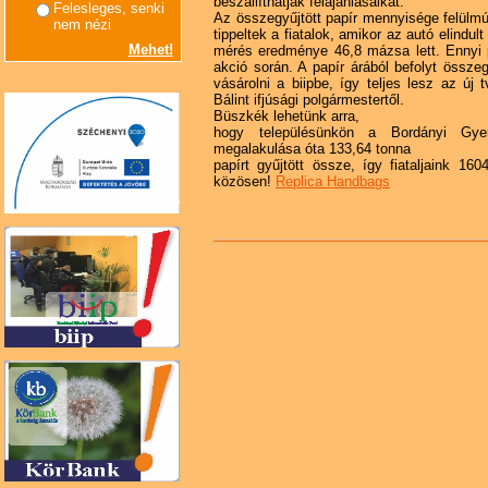
beszállíthatják felajánlásaikat.
Felesleges, senki
Az összegyűjtött papír mennyisége felülm
nem nézi
tippeltek a fiatalok, amikor az autó elindul
Mehet!
mérés eredménye 46,8 mázsa lett. Ennyi pa
akció során. A papír árából befolyt össz
vásárolni a biipbe, így teljes lesz az új 
Bálint ifjúsági polgármestertől.
Büszkék lehetünk arra,
hogy településünkön a Bordányi Gye
megalakulása óta 133,64 tonna
papírt gyűjtött össze, így fiataljaink 16
közösen!
Replica Handbags