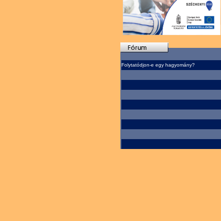
Folytatódjon-e egy hagyomány?