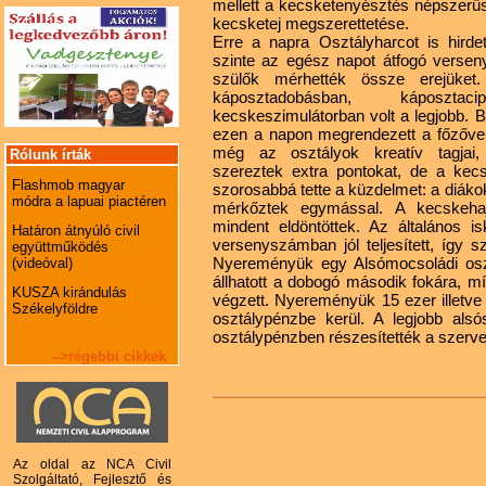
mellett a kecsketenyésztés népszerűs
kecsketej megszerettetése.
Erre a napra Osztályharcot is hirde
szinte az egész napot átfogó versen
szülők mérhették össze erejüket.
káposztadobásban, káposzt
kecskeszimulátorban volt a legjobb.
ezen a napon megrendezett a főzőver
még az osztályok kreatív tagjai,
Rólunk írták
szereztek extra pontokat, de a kec
Flashmob magyar
szorosabbá tette a küzdelmet: a diáko
módra a lapuai piactéren
mérkőztek egymással. A kecskehaj
mindent eldöntöttek. Az általános i
Határon átnyúló civil
versenyszámban jól teljesített, így 
együttműködés
Nyereményük egy Alsómocsoládi osztá
(videóval)
állhatott a dobogó második fokára, m
KUSZA kirándulás
végzett. Nyereményük 15 ezer illetve 
Székelyföldre
osztálypénzbe kerül. A legjobb alsó
osztálypénzben részesítették a szerv
-->régebbi cikkek
Az oldal az NCA Civil
Szolgáltató, Fejlesztő és