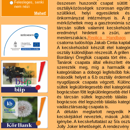
Felesleges, senki
összesen huszonöt csapat sütött 
nem nézi
osztályközösségek szorosan együt
szülőkkel, helyi egyesületek 
Mehet!
önkormányzat intézményei is. A 
mérkőzhettek meg a gasztronómia sze
tárcsán sültek valamint kecskehúsbó
eredményt hirdetett a zsűri, a
mesterszakács,
Replica Handbags
v
csatorna tudósítója Jakab Cintia kapta
A kecskehúsból készült étel kategó
osztály különdíjban részesült. A grille
Bordányi Öregfiúk csapata tört élre.
Tanárok csapata által elkészített é
szerezték meg, míg a harmadik a 
kategóriában a dobogó legfelsőbb fokár
második helyet a 6.b osztály érdemel
nyugdíjasok csapata végzett. Különdí
sültek legkülönlegesebb étel kategó
bográcsban főtt legkülönlegesebb étel 
és tárcsán sültek legszebb tálalás 
bográcsos étel legszebb tálalás kate
vadásztársaság csapata is.
A délután megtartott negyedik 
kecskéjükkel neveztek, mások „kölcs
igénybe. A kecskefuttatást az 5/a oszt
Jolly Joker lehetőségét. A rendezvény 