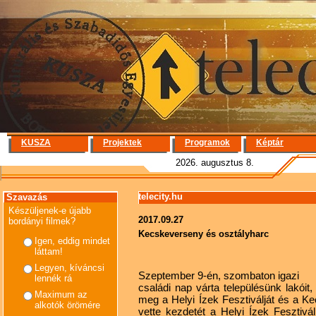
KUSZA
Projektek
Programok
Képtár
2026. augusztus 8.
telecity.hu
Szavazás
Készüljenek-e újabb
2017.09.27
bordányi filmek?
Kecskeverseny és osztályharc
Igen, eddig mindet
láttam!
Legyen, kíváncsi
Szeptember 9-én, szombaton igazi
lennék rá
családi nap várta településünk lakói
Maximum az
meg a Helyi Ízek Fesztiválját és a Ke
alkotók örömére
vette kezdetét a Helyi Ízek Fesztivá