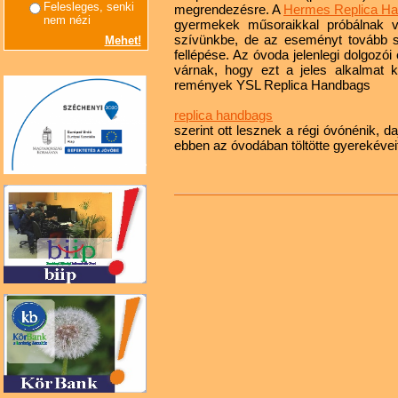
Felesleges, senki
megrendezésre. A
Hermes Replica H
nem nézi
gyermekek műsoraikkal próbálnak 
szívünkbe, de az eseményt tovább s
Mehet!
fellépése. Az óvoda jelenlegi dolgozói 
várnak, hogy ezt a jeles alkalmat
remények YSL Replica Handbags
replica handbags
szerint ott lesznek a régi óvónénik, da
ebben az óvodában töltötte gyerekéveit!