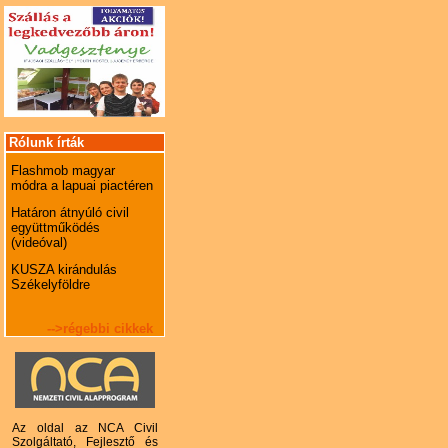
Rólunk írták
Flashmob magyar
módra a lapuai piactéren
Határon átnyúló civil
együttműködés
(videóval)
KUSZA kirándulás
Székelyföldre
-->régebbi cikkek
Az oldal az NCA Civil
Szolgáltató, Fejlesztő és