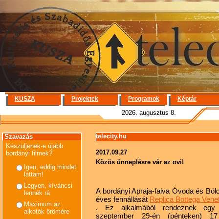
KUSZA
Projektek
Programok
Képtár
2026. augusztus 8.
telecity.hu
Szavazás
Készüljenek-e újabb
2017.09.27
bordányi filmek?
Közös ünneplésre vár az ovi!
Igen, eddig mindet
láttam!
Legyen, kíváncsi
A bordányi Apraja-falva Óvoda és Bölc
lennék rá
éves fennállását
Replica Bottega Ven
Maximum az
. Ez alkalmából rendeznek egy 
alkotók örömére
szeptember 29-én (pénteken) 1