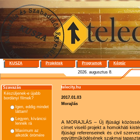
KUSZA
Projektek
Programok
Képtár
2026. augusztus 8.
telecity.hu
Szavazás
Készüljenek-e újabb
2017.01.03
bordányi filmek?
Morajlás
Igen, eddig mindet
láttam!
Legyen, kíváncsi
A MORAJLÁS – Új ifjúsági közössé
lennék rá
címet viselő projekt a homokháti kist
Maximum az
ifjúsági referenseinek és civil szerv
alkotók örömére
együttműködésének szakmai tapasztala