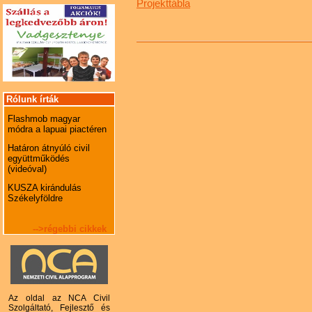
Projekttábla
Rólunk írták
Flashmob magyar
módra a lapuai piactéren
Határon átnyúló civil
együttműködés
(videóval)
KUSZA kirándulás
Székelyföldre
-->régebbi cikkek
Az oldal az NCA Civil
Szolgáltató, Fejlesztő és