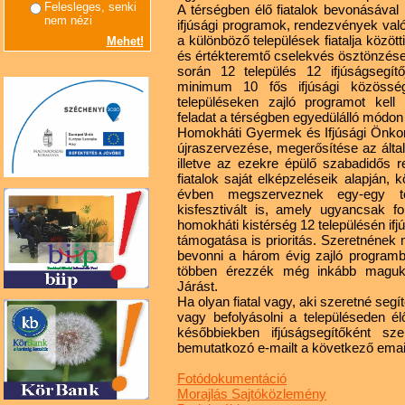
Felesleges, senki
A térségben élő fiatalok bevonásával
nem nézi
ifjúsági programok, rendezvények való
a különböző települések fiatalja közö
Mehet!
és értékteremtő cselekvés ösztönzése.
során 12 település 12 ifjúságsegít
minimum 10 fős ifjúsági közöss
településeken zajló programot kell
feladat a térségben egyedülálló módon
Homokháti Gyermek és Ifjúsági Önk
újraszervezése, megerősítése az által
illetve az ezekre épülő szabadidős r
fiatalok saját elképzeléseik alapján
évben megszerveznek egy-egy tér
kisfesztivált is, amely ugyancsak
homokháti kistérség 12 településén if
támogatása is prioritás. Szeretnének m
bevonni a három évig zajló program
többen érezzék még inkább maguk
Járást.
Ha olyan fiatal vagy, aki szeretné segít
vagy befolyásolni a településeden él
későbbiekben ifjúságsegítőként sze
bemutatkozó e-mailt a következő emai
Fotódokumentáció
Morajlás Sajtóközlemény