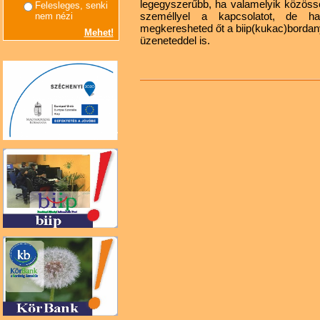
legegyszerűbb, ha valamelyik közössé
Felesleges, senki
személlyel a kapcsolatot, de h
nem nézi
megkeresheted őt a biip(kukac)bordany
Mehet!
üzeneteddel is.