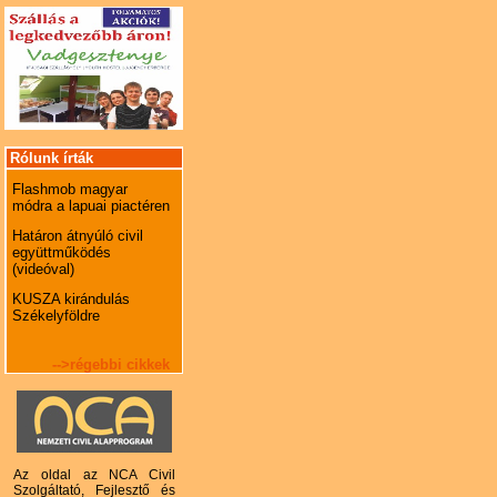
Rólunk írták
Flashmob magyar
módra a lapuai piactéren
Határon átnyúló civil
együttműködés
(videóval)
KUSZA kirándulás
Székelyföldre
-->régebbi cikkek
Az oldal az NCA Civil
Szolgáltató, Fejlesztő és