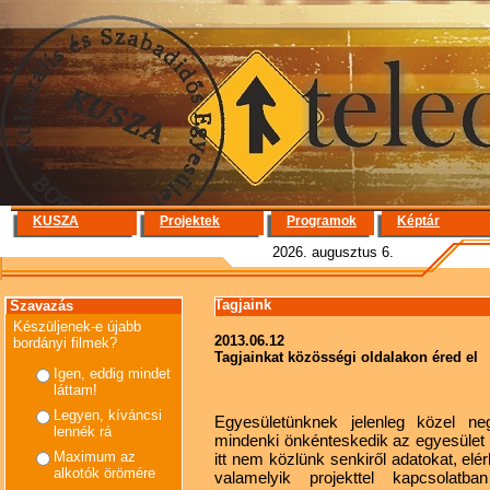
KUSZA
Projektek
Programok
Képtár
2026. augusztus 6.
Tagjaink
Szavazás
Készüljenek-e újabb
2013.06.12
bordányi filmek?
Tagjainkat közösségi oldalakon éred el
Igen, eddig mindet
láttam!
Legyen, kíváncsi
Egyesületünknek jelenleg közel ne
lennék rá
mindenki önkénteskedik az egyesület k
Maximum az
itt nem közlünk senkiről adatokat, elé
alkotók örömére
valamelyik projekttel kapcsolatb